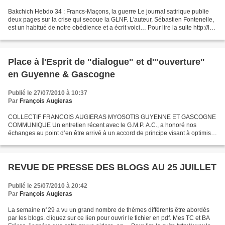
Bakchich Hebdo 34 : Francs-Maçons, la guerre Le journal satirique publie
deux pages sur la crise qui secoue la GLNF. L'auteur, Sébastien Fontenelle,
est un habitué de notre obédience et a écrit voici… Pour lire la suite http://le-
myosotis-alsacien.co...
Place à l'Esprit de "dialogue" et d'"ouverture"
en Guyenne & Gascogne
Publié le 27/07/2010 à 10:37
Par
François Augieras
COLLECTIF FRANCOIS AUGIERAS MYOSOTIS GUYENNE ET GASCOGNE
COMMUNIQUE Un entretien récent avec le G.M.P. A.C., a honoré nos
échanges au point d’en être arrivé à un accord de principe visant à optimiser
nos efforts afin que notre Province puisse continuer...
REVUE DE PRESSE DES BLOGS AU 25 JUILLET
Publié le 25/07/2010 à 20:42
Par
François Augieras
La semaine n°29 a vu un grand nombre de thèmes différents être abordés
par les blogs. cliquez sur ce lien pour ouvrir le fichier en pdf. Mes TC et BA