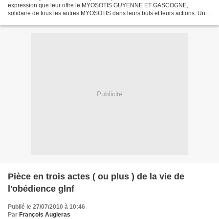
expression que leur offre le MYOSOTIS GUYENNE ET GASCOGNE,
solidaire de tous les autres MYOSOTIS dans leurs buts et leurs actions. Un
nouveau collectif nous a demandé de pouvoir s’associer...
Publicité
Pièce en trois actes ( ou plus ) de la vie de
l'obédience glnf
Publié le 27/07/2010 à 10:46
Par
François Augieras