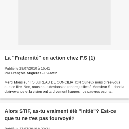
La "Fraternité" en action chez F.S (1)
Publié le 28/07/2010 à 15:41
Par
François Augieras - L'Aretin
Merci Monsieur F.S BUREAU DE CONCILIATION Curieux nous direz-vous
que ce titre. Non, nous nous devions de rendre justice à Monsieur S... dont la
clairvoyance et la vision ont tardivement frappés nos pauvres esprits
humains. A lire sur http://le-myoso...
Alors STIF, as-tu vraiment été "initié"? Est-ce
que tu ne t'es pas fourvoyé?