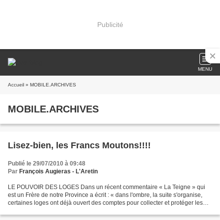
Publicité
MENU
Accueil
» MOBILE.ARCHIVES
MOBILE.ARCHIVES
Lisez-bien, les Francs Moutons!!!!
Publié le 29/07/2010 à 09:48
Par
François Augieras - L'Aretin
LE POUVOIR DES LOGES Dans un récent commentaire « La Teigne » qui
est un Frère de notre Province a écrit : « dans l'ombre, la suite s'organise,
certaines loges ont déjà ouvert des comptes pour collecter et protéger les…
Pour lire la suite http://le-m...