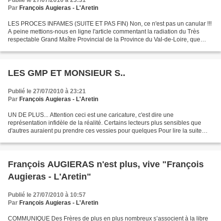
Publié le 27/07/2010 à 23:31
Par
François Augieras - L'Aretin
LES PROCES INFAMES (SUITE ET PAS FIN) Non, ce n'est pas un canular !!!
A peine mettions-nous en ligne l'article commentant la radiation du Très
respectable Grand Maître Provincial de la Province du Val-de-Loire, que
nous apprenions par¦ Pour lire la suite...
LES GMP ET MONSIEUR S..
Publié le 27/07/2010 à 23:21
Par
François Augieras - L'Aretin
UN DE PLUS... Attention ceci est une caricature, c'est dire une
représentation infidèle de la réalité. Certains lecteurs plus sensibles que
d'autres auraient pu prendre ces vessies pour quelques Pour lire la suite
http://le-myosotis-rouvray.over-blog...
François AUGIERAS n'est plus, vive "François
Augieras - L'Aretin"
Publié le 27/07/2010 à 10:57
Par
François Augieras - L'Aretin
COMMUNIQUE Des Frères de plus en plus nombreux s’associent à la libre