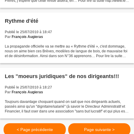
Frères, j’espère que cette revue aidera, en… Pour lire la suite http://www.le-
myosotis-ligerien.com/...
Rythme d'été
Publié le 25/07/2010 à 18:47
Par
François Augieras
La propagande officielle va se mettre au « Rythme d'été », c'est dommage,
nous on aime bien ces Brèves, modèles de langue de bois, de mauvaise foi
et de désinformation. Ainsi dans son N°36 apprenons… Pour lire la suite
http://www.le-myosotis-ligerien...
Les "moeurs juridiques" de nos dirigeants!!!
Publié le 25/07/2010 à 18:27
Par
François Augieras
Toujours davantage choquant quand on sait que nos dirigeants actuels,
passés ainsi qu'un "dignitaire/salarié" (à savoir le Directeur Administratif et
Financier, il faut oser dans une association "sans but lucratif" et qui plus est,
une obédience maçonnique")...
< Page précédente
Page suivante >