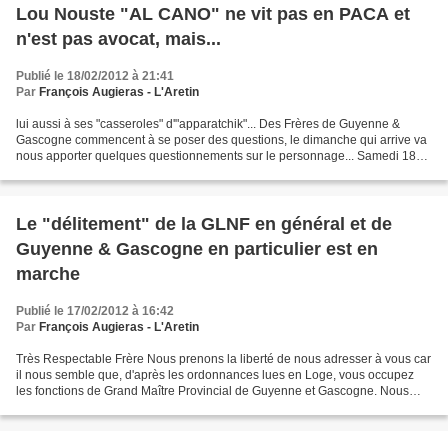
Lou Nouste "AL CANO" ne vit pas en PACA et
n'est pas avocat, mais...
Publié le 18/02/2012 à 21:41
Par
François Augieras - L'Aretin
lui aussi à ses "casseroles" d'"apparatchik"... Des Frères de Guyenne &
Gascogne commencent à se poser des questions, le dimanche qui arrive va
nous apporter quelques questionnements sur le personnage... Samedi 18
février 2012 OFFICIEL ! Il n'y a plus...
Le "délitement" de la GLNF en général et de
Guyenne & Gascogne en particulier est en
marche
Publié le 17/02/2012 à 16:42
Par
François Augieras - L'Aretin
Très Respectable Frère Nous prenons la liberté de nous adresser à vous car
il nous semble que, d'après les ordonnances lues en Loge, vous occupez
les fonctions de Grand Maître Provincial de Guyenne et Gascogne. Nous
avons reçu, comme tous les autres Frères...