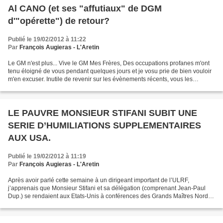
Al CANO (et ses "affutiaux" de DGM
d'"opérette") de retour?
Publié le 19/02/2012 à 11:22
Par
François Augieras - L'Aretin
Le GM n'est plus... Vive le GM Mes Frères, Des occupations profanes m'ont
tenu éloigné de vous pendant quelques jours et je vosu prie de bien vouloir
m'en excuser. Inutile de revenir sur les évènements récents, vous les
connaissez déjà. Stifani n'est...
LE PAUVRE MONSIEUR STIFANI SUBIT UNE
SERIE D’HUMILIATIONS SUPPLEMENTAIRES
AUX USA.
Publié le 19/02/2012 à 11:19
Par
François Augieras - L'Aretin
Après avoir parlé cette semaine à un dirigeant important de l’ULRF,
j’apprenais que Monsieur Stifani et sa délégation (comprenant Jean-Paul
Dup.) se rendaient aux Etats-Unis à conférences des Grands Maîtres Nord-
Américains car ils avaient l’assurance...