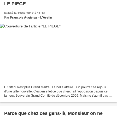
LE PIEGE
Publié le 19/02/2012 à 11:16
Par
François Augieras - L'Aretin
F. Stifani n'est plus Grand Maître ! La belle affaire... On pourrait se réjouir
d'une telle nouvelle. C'est en effet ce que cherchait l'opposition depuis ce
fameux Souverain Grand Comité de décembre 2009. Mais ne s'agit-il pas en
fait d'une fausse bonne...
Parce que chez ces gens-là, Monsieur on ne