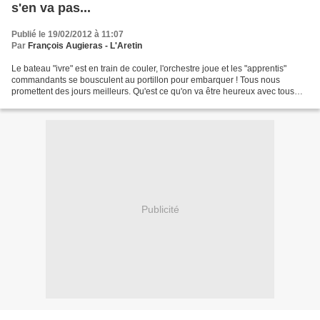
s'en va pas...
Publié le 19/02/2012 à 11:07
Par
François Augieras - L'Aretin
Le bateau "ivre" est en train de couler, l'orchestre joue et les "apprentis"
commandants se bousculent au portillon pour embarquer ! Tous nous
promettent des jours meilleurs. Qu'est ce qu'on va être heureux avec tous
ces "dignitaires" qui ont servi "servilement"...
Publicité