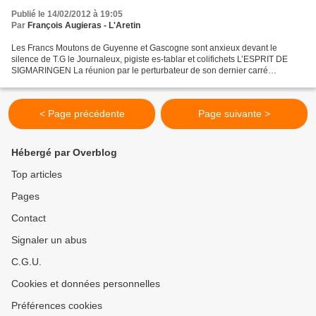
Publié le 14/02/2012 à 19:05
Par
François Augieras - L'Aretin
Les Francs Moutons de Guyenne et Gascogne sont anxieux devant le
silence de T.G le Journaleux, pigiste es-tablar et colifichets L’ESPRIT DE
SIGMARINGEN La réunion par le perturbateur de son dernier carré
d’obligés jeudi dernier, n’a pas fini de nous édifier....
< Page précédente
Page suivante >
Hébergé par Overblog
Top articles
Pages
Contact
Signaler un abus
C.G.U.
Cookies et données personnelles
Préférences cookies