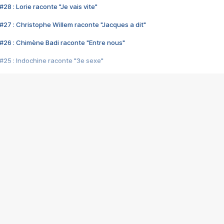
28 : Lorie raconte "Je vais vite"
#27 : Christophe Willem raconte "Jacques a dit"
#26 : Chimène Badi raconte "Entre nous"
#25 : Indochine raconte "3e sexe"
#24 : Zaho raconte "C'est chelou"
#23 : Patrick Bruel raconte "Au café des délices"
#22 : Kyo raconte "Le chemin"
#21 : Nolwenn Leroy raconte "Cassé"
#20 : Patrick Hernandez raconte "Born to be alive"
#19 : Lorie raconte "Près de moi"
#18 : Michael Jones raconte "A nos actes manqués" (avec Jean-Jacque
#17 : Khaled raconte "Aïcha"
#16 : Corneille raconte "Parce qu'on vient de loin"