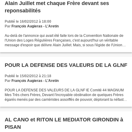
Alain Juillet met chaque Frère devant ses
reponsabilités
Publié le 16/02/2012 à 18:00
Par
François Augieras - L'Aretin
Au-delà de l'annonce qui avait été faite lors de la Convention Nationale de
l'Union des Loges Régulières Françaises, c'est aujourd'hui un véritable
message d'espoir que délivre Alain Juillet. Mais, si sous l'égide de l'Union
cet espoir peut renaître,...
POUR LA DEFENSE DES VALEURS DE LA GLNF
Publié le 15/02/2012 à 21:18
Par
François Augieras - L'Aretin
POUR LA DEFENSE DES VALEURS DE LA GLNF lE Comité 44 MAGNUM
Mes Très chers Frères, Devant l'incroyable obstination de quelques Frères
égarés menés par des carriéristes assoiffés de pouvoir, déplorant la néfaste
création d'une obédience concurrente à notre...
AL CANO et RITON LE MEDIATOR GIRONDIN à
PISAN