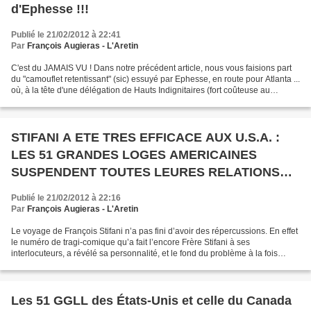
d'Ephesse !!!
Publié le 21/02/2012 à 22:41
Par
François Augieras - L'Aretin
C'est du JAMAIS VU ! Dans notre précédent article, nous vous faisions part
du "camouflet retentissant" (sic) essuyé par Ephesse, en route pour Atlanta ...
où, à la tête d'une délégation de Hauts Indignitaires (fort coûteuse au
demaurant !), il espérait...
STIFANI A ETE TRES EFFICACE AUX U.S.A. :
LES 51 GRANDES LOGES AMERICAINES
SUSPENDENT TOUTES LEURES RELATIONS
AVEC LA GLNF
Publié le 21/02/2012 à 22:16
Par
François Augieras - L'Aretin
Le voyage de François Stifani n’a pas fini d’avoir des répercussions. En effet
le numéro de tragi-comique qu’a fait l’encore Frère Stifani à ses
interlocuteurs, a révélé sa personnalité, et le fond du problème à la fois
auprès de ses hôtes américains,...
Les 51 GGLL des États-Unis et celle du Canada