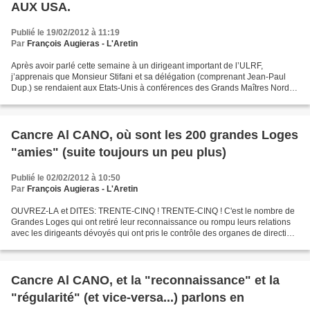
AUX USA.
Publié le 19/02/2012 à 11:19
Par
François Augieras - L'Aretin
Après avoir parlé cette semaine à un dirigeant important de l’ULRF,
j’apprenais que Monsieur Stifani et sa délégation (comprenant Jean-Paul
Dup.) se rendaient aux Etats-Unis à conférences des Grands Maîtres Nord-
Américains car ils avaient l’assurance...
Cancre Al CANO, où sont les 200 grandes Loges
"amies" (suite toujours un peu plus)
Publié le 02/02/2012 à 10:50
Par
François Augieras - L'Aretin
OUVREZ-LA et DITES: TRENTE-CINQ ! TRENTE-CINQ ! C'est le nombre de
Grandes Loges qui ont retiré leur reconnaissance ou rompu leurs relations
avec les dirigeants dévoyés qui ont pris le contrôle des organes de direction
de l'association GLNF et lui donner...
Cancre Al CANO, et la "reconnaissance" et la
"régularité" (et vice-versa...) parlons en