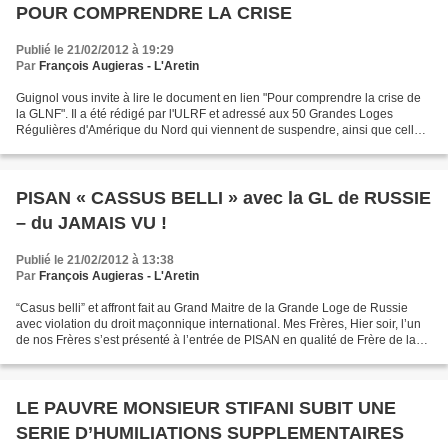
POUR COMPRENDRE LA CRISE
Publié le 21/02/2012 à 19:29
Par
François Augieras - L'Aretin
Guignol vous invite à lire le document en lien "Pour comprendre la crise de
la GLNF". Il a été rédigé par l'ULRF et adressé aux 50 Grandes Loges
Régulières d'Amérique du Nord qui viennent de suspendre, ainsi que celle
du Canada, leur relation avec la...
PISAN « CASSUS BELLI » avec la GL de RUSSIE
– du JAMAIS VU !
Publié le 21/02/2012 à 13:38
Par
François Augieras - L'Aretin
“Casus belli” et affront fait au Grand Maitre de la Grande Loge de Russie
avec violation du droit maçonnique international. Mes Frères, Hier soir, l’un
de nos Frères s’est présenté à l’entrée de PISAN en qualité de Frère de la
Grande Loge de Russie pour...
LE PAUVRE MONSIEUR STIFANI SUBIT UNE
SERIE D’HUMILIATIONS SUPPLEMENTAIRES