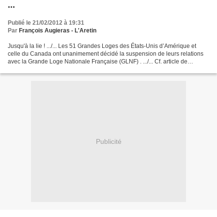
...
Publié le 21/02/2012 à 19:31
Par
François Augieras - L'Aretin
Jusqu'à la lie ! .../... Les 51 Grandes Loges des États-Unis d’Amérique et
celle du Canada ont unanimement décidé la suspension de leurs relations
avec la Grande Loge Nationale Française (GLNF) . .../... Cf. article de
François Koch, blog "La Lumière",...
Publicité