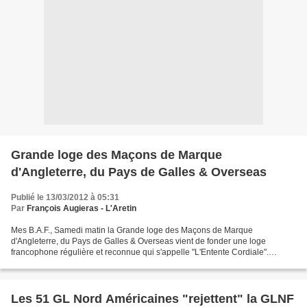
Grande loge des Maçons de Marque
d'Angleterre, du Pays de Galles & Overseas
Publié le 13/03/2012 à 05:31
Par
François Augieras - L'Aretin
Mes B.A.F., Samedi matin la Grande loge des Maçons de Marque
d'Angleterre, du Pays de Galles & Overseas vient de fonder une loge
francophone régulière et reconnue qui s'appelle "L'Entente Cordiale".
L'officier présidant la cérémonie était l'envoyé spécial...
Les 51 GL Nord Américaines "rejettent" la GLNF